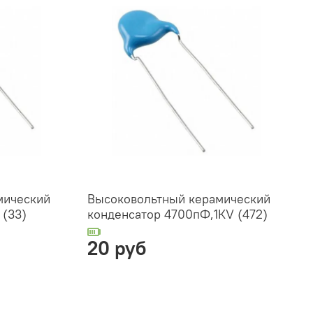
мический
Высоковольтный керамический
 (33)
конденсатор 4700пФ,1КV (472)
20 руб