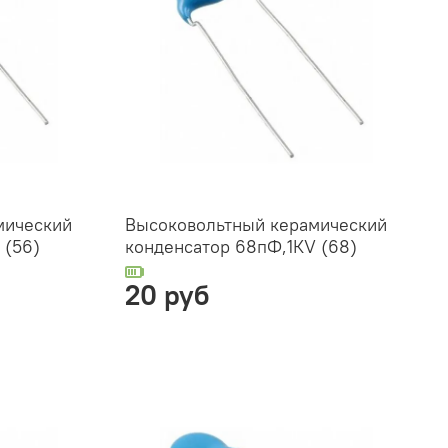
мический
Высоковольтный керамический
 (56)
конденсатор 68пФ,1КV (68)
20 руб