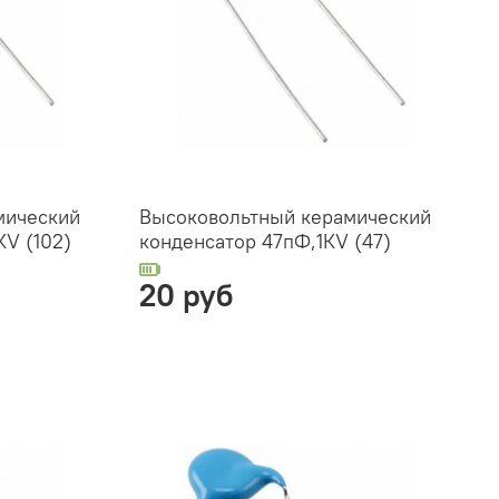
мический
Высоковольтный керамический
КV (102)
конденсатор 47пФ,1КV (47)
20 руб