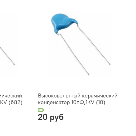
мический
Высоковольтный керамический
КV (682)
конденсатор 10пФ,1КV (10)
20 руб