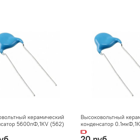
овольтный керамический
Высоковольтный кера
сатор 5600пФ,1КV (562)
конденсатор 0.1мкФ,1К
уб
20 руб