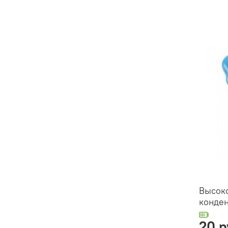
Высок
конден
20 р