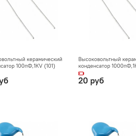
овольтный керамический
Высоковольтный кера
сатор 100пФ,1КV (101)
конденсатор 1000пФ,1
уб
20 руб