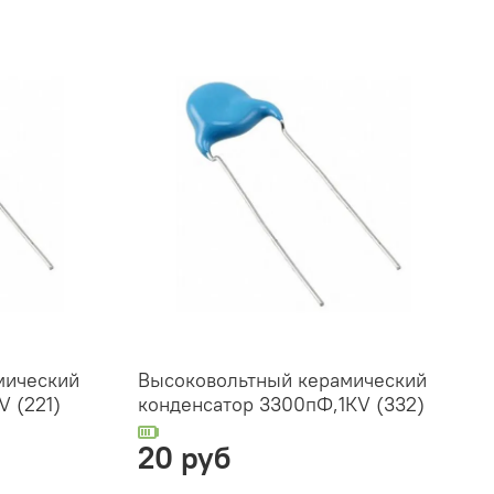
мический
Высоковольтный керамический
V (221)
конденсатор 3300пФ,1КV (332)
20 руб