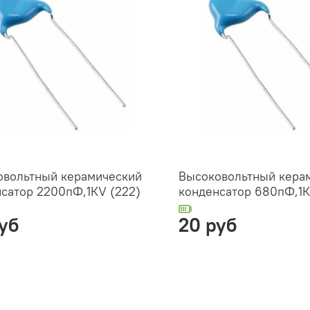
овольтный керамический
Высоковольтный кера
сатор 2200пФ,1КV (222)
конденсатор 680пФ,1К
уб
20 руб