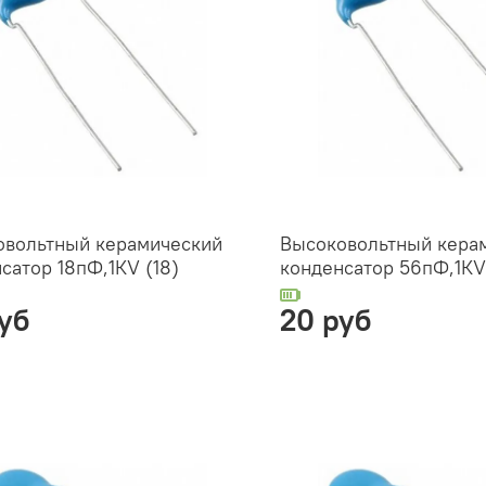
овольтный керамический
Высоковольтный кера
сатор 18пФ,1КV (18)
конденсатор 56пФ,1КV
уб
20 руб