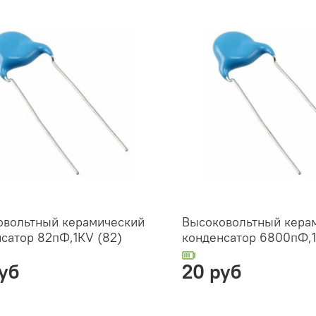
овольтный керамический
Высоковольтный кера
сатор 82пФ,1КV (82)
конденсатор 6800пФ,1
уб
20 руб