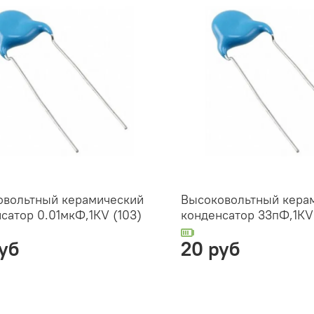
овольтный керамический
Высоковольтный кера
сатор 0.01мкФ,1КV (103)
конденсатор 33пФ,1КV
уб
20 руб