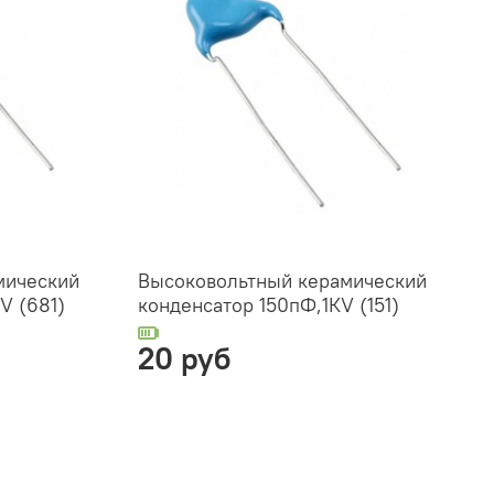
мический
Высоковольтный керамический
V (681)
конденсатор 150пФ,1КV (151)
20 руб