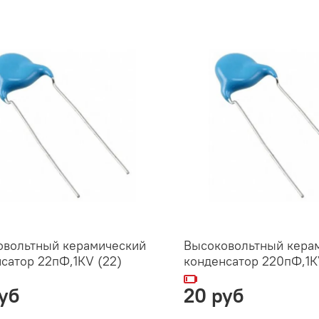
овольтный керамический
Высоковольтный кера
сатор 22пФ,1КV (22)
конденсатор 220пФ,1К
уб
20 руб