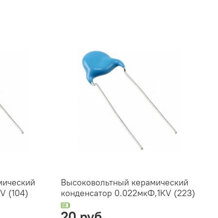
мический
Высоковольтный керамический
V (104)
конденсатор 0.022мкФ,1КV (223)
20 руб