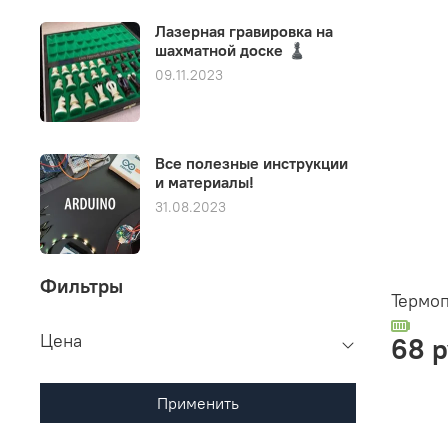
Лазерная гравировка на
шахматной доске ♟️
09.11.2023
Все полезные инструкции
и материалы!
31.08.2023
Фильтры
Термоп
Цена
68 
Применить