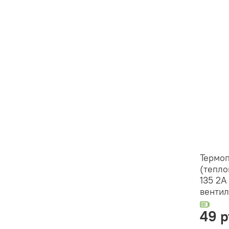
Термоп
(тепло
135 2А
вентил
49 р