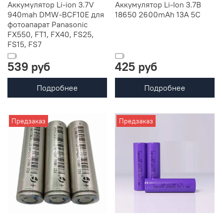
Аккумулятор Li-ion 3.7V
Аккумулятор Li-Ion 3.7В
940mah DMW-BCF10E для
18650 2600mAh 13А 5C
фотоапарат Panasonic
FX550, FT1, FX40, FS25,
FS15, FS7
539 руб
425 руб
Подробнее
Подробнее
Предзаказ
Предзаказ