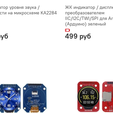
тор уровня звука /
ЖК индикатор / диспл
сти на микросхеме KA2284
преобразователем
IIC/I2C/TWI/SPI для A
(Ардуино) зеленый
руб
499 руб