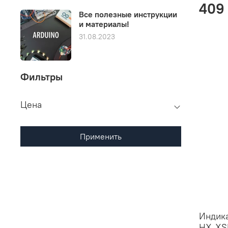
409
Все полезные инструкции
и материалы!
31.08.2023
Фильтры
Цена
Применить
Индика
НХ-XSB