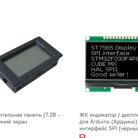
тельная панель (7.2В -
ЖК индикатор / диспл
иний экран
для Arduino (Ардуино)
интерфейс SPI (черны