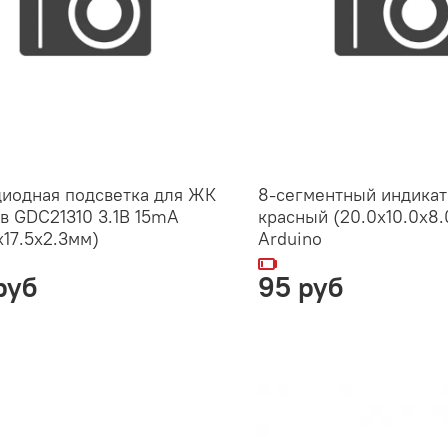
иодная подсветка для ЖК
8-сегментный индика
в GDC21310 3.1В 15mA
красный (20.0х10.0х8.
x17.5x2.3мм)
Аrduino
руб
95 руб