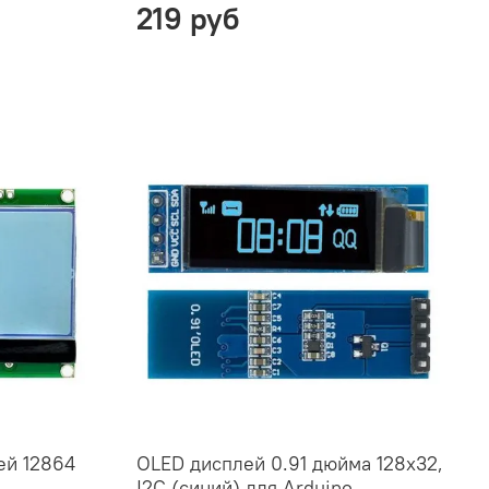
219 руб
ей 12864
OLED дисплей 0.91 дюйма 128x32,
I2C (синий) для Arduino