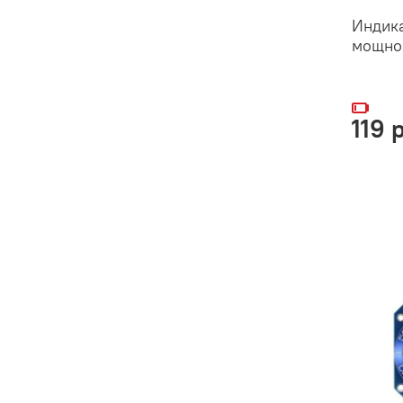
Индика
мощно
119 