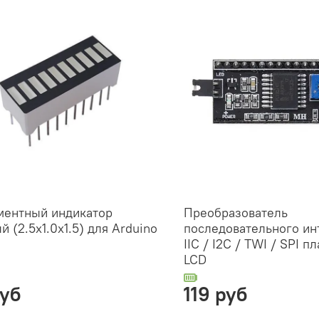
ментный индикатор
Преобразователь
й (2.5x1.0x1.5) для Аrduino
последовательного и
IIC / I2C / TWI / SPI п
LCD
руб
119 руб