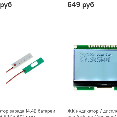
 руб
649 руб
тор заряда 14.4В батареи
ЖК индикатор / диспл
 62*15.8*2.7 мм
для Arduino (Ардуино)