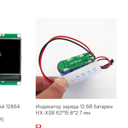
ей 12864
Индикатор заряда 12.6В батареи
НХ-XSB 62*15.8*2.7 мм
й)