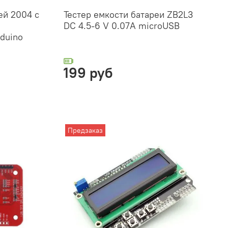
ей 2004 с
Тестер емкости батареи ZB2L3
DC 4.5-6 V 0.07А microUSB
rduino
199 руб
Предзаказ