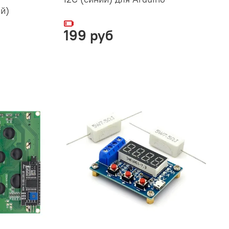
й)
199 руб