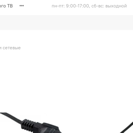
ого ТВ
пн-пт: 9:00-17:00, сб-вс: выходной
и сетевые