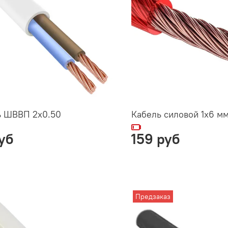
ь ШВВП 2х0.50
Кабель силовой 1х6 м
уб
159 руб
Предзаказ