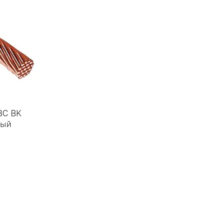
BC BK
ный