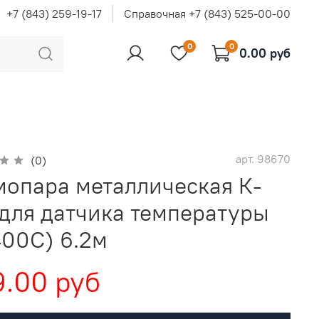
+7 (843) 259-19-17
Справочная +7 (843) 525-00-00
0
0
0.00 руб
арт.
98670
(0)
мопара металлическая К-
 для датчика температуры
400С) 6.2м
.00 руб