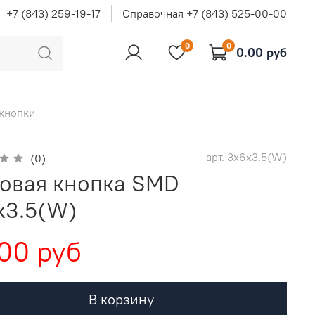
+7 (843) 259-19-17
Справочная +7 (843) 525-00-00
0
0
0.00 руб
 кнопки
арт.
3x6x3.5(W)
(0)
товая кнопка SMD
x3.5(W)
00 руб
В корзину