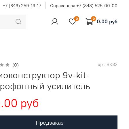
+7 (843) 259-19-17
Справочная +7 (843) 525-00-00
0
0
0.00 руб
арт.
ВК82
(0)
иоконструктор 9v-kit-
рофонный усилитель
.00 руб
Предзаказ