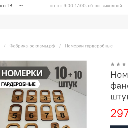
ого ТВ
пн-пт: 9:00-17:00, сб-вс: выходной
Фабрика-рекламы.рф
Номерки гардеробные
Ном
фан
штук
297