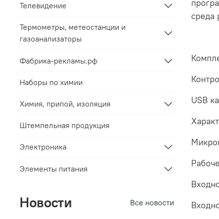
програ
Телевидение
среда 
Термометры, метеостанции и
газоанализаторы
Компл
Фабрика-рекламы.рф
Контро
Наборы по химии
USB ка
Химия, припой, изоляция
Харак
Штемпельная продукция
Микро
Электроника
Рабоче
Элементы питания
Входно
Новости
Все новости
Входно