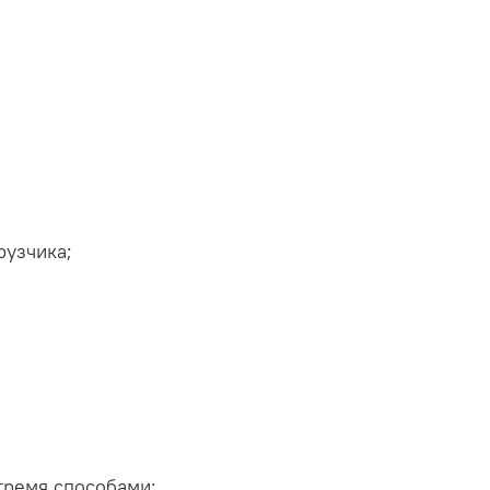
рузчика;
тремя способами: