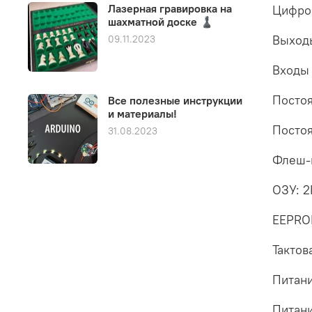
Лазерная гравировка на
Цифро
шахматной доске ♟️
Выход
09.11.2023
Входы 
Постоя
Все полезные инструкции
и материалы!
Постоя
31.08.2023
Флеш-п
ОЗУ: 2
EEPROM
Тактов
Питан
Питани