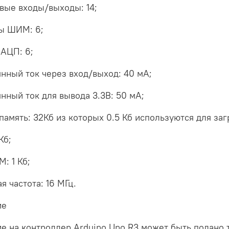
вые входы/выходы: 14;
ы ШИМ: 6;
АЦП: 6;
нный ток через вход/выход: 40 мА;
нный ток для вывода 3.3В: 50 мА;
амять: 32Кб из которых 0.5 Кб используются для заг
Кб;
: 1 Кб;
ая частота: 16 МГц.
ие
е на контроллер Arduino Uno R3 может быть подано 