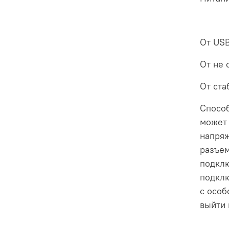
От USB
От не 
От ста
Способ
может 
напряж
разъем
подклю
подклю
с особ
выйти 