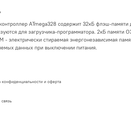
ь
онтроллер ATmega328 содержит 32кБ флэш-памяти д
зуются для загрузчика-программатора. 2кБ памяти О
 - электрически стираемая энергонезависимая памят
яемых данных при выключении питания.
 конфиденциальности и оферта
 связь