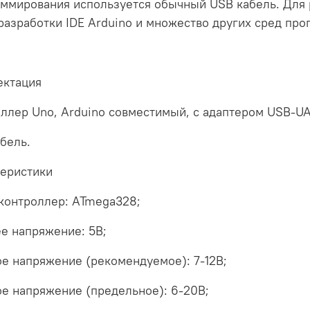
ммирования используется обычный USB кабель. Для 
разработки IDE Arduino и множество других сред пр
ектация
ллер Uno, Arduino совместимый, c адаптером USB-U
бель.
теристики
контроллер: ATmega328;
е напряжение: 5В;
е напряжение (рекомендуемое): 7-12В;
е напряжение (предельное): 6-20В;