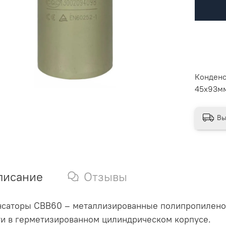
Конденс
45x93м
Вы
писание
Отзывы
нсаторы CBB60 – металлизированные полипропилено
и в герметизированном цилиндрическом корпусе.