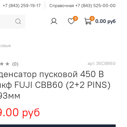
+7 (843) 259-19-17
Справочная +7 (843) 525-00-00
0
0
0.00 руб
ковые
арт.
35CBB60
(0)
денсатор пусковой 450 В
мкф FUJI CBB60 (2+2 PINS)
93мм
.00 руб