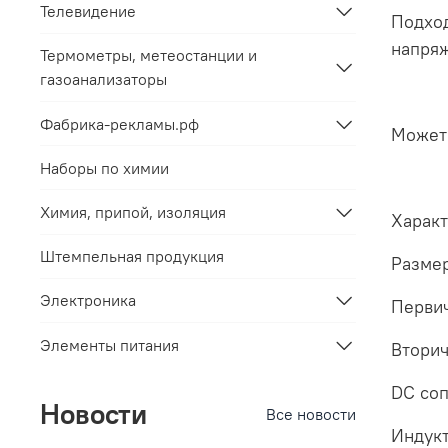
Телевидение
Подход
напря
Термометры, метеостанции и
газоанализаторы
Фабрика-рекламы.рф
Может 
Наборы по химии
Химия, припой, изоляция
Характ
Штемпельная продукция
Размер
Электроника
Первич
Элементы питания
Вторич
DC соп
Новости
Все новости
Индукт