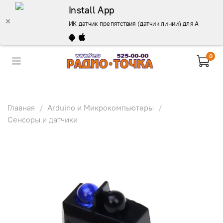
Install App
ИК датчик препятствия (датчик линии) для Ардуино -
0
Главная
Arduino и Микрокомпьютеры
Сенсоры и датчики