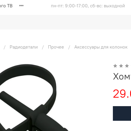
ого ТВ
пн-пт: 9:00-17:00, сб-вс: выходной
Радиодетали
Прочее
Аксессуары для колонок
Хом
29.