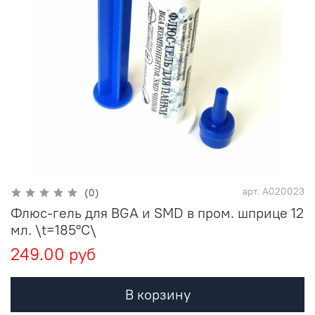
арт.
А020023
(0)
Флюс-гель для BGA и SMD в пром. шприце 12
мл. \t=185°C\
249.00 руб
В корзину