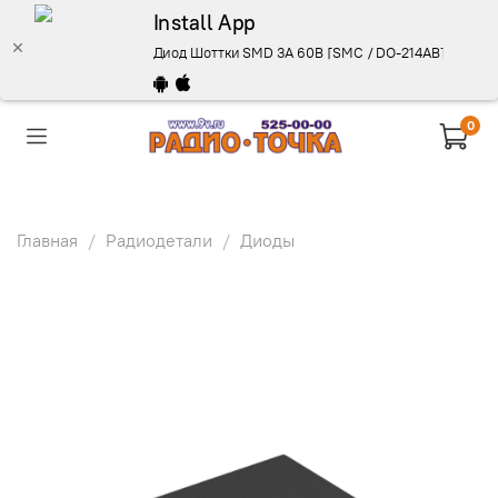
Install App
Диод Шоттки SMD 3А 60В [SMC / DO-214AB], SS36-E3
0
Главная
Радиодетали
Диоды