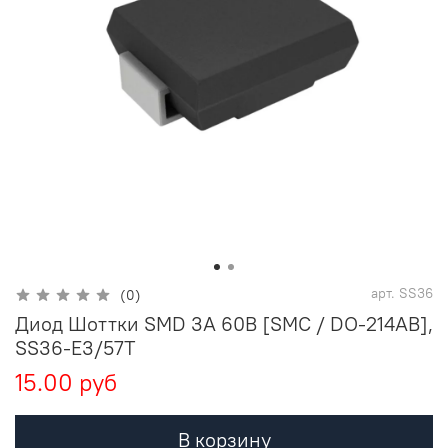
арт.
SS36
(0)
Диод Шоттки SMD 3А 60В [SMC / DO-214AB],
SS36-E3/57T
15.00 руб
В корзину