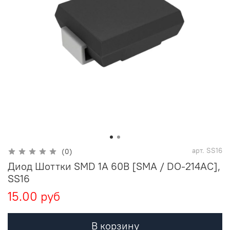
арт.
SS16
(0)
Диод Шоттки SMD 1A 60В [SMA / DO-214AC],
SS16
15.00 руб
В корзину