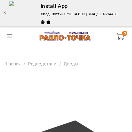
Install App
Диод Шоттки SMD 1A 60В [SMA / DO-214AC], SS16 - о
0
Главная
Радиодетали
Диоды