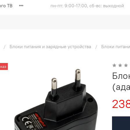
ого ТВ
пн-пт: 9:00-17:00, сб-вс: выходной
Блоки питания и зарядные устройства
Блоки питан
каз
Бло
(ад
238